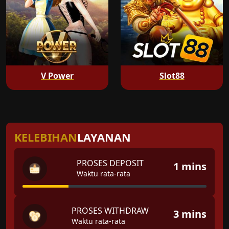
V Power
Slot88
KELEBIHAN
LAYANAN
PROSES DEPOSIT
1 mins
Waktu rata-rata
PROSES WITHDRAW
3 mins
Waktu rata-rata