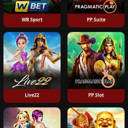
WB Sport
PP Suite
Live22
PP Slot