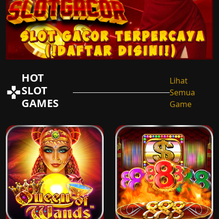
HOT
Lihat
SLOT
Semua
GAMES
Game