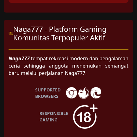
Naga777 - Platform Gaming
Komunitas Terpopuler Aktif
Naga777
tempat rekreasi modern dan pengalaman
ceria sehingga anggota menemukan semangat
baru melalui perjalanan Naga777.
SUPPORTED
BROWSERS
RESPONSIBLE
GAMING