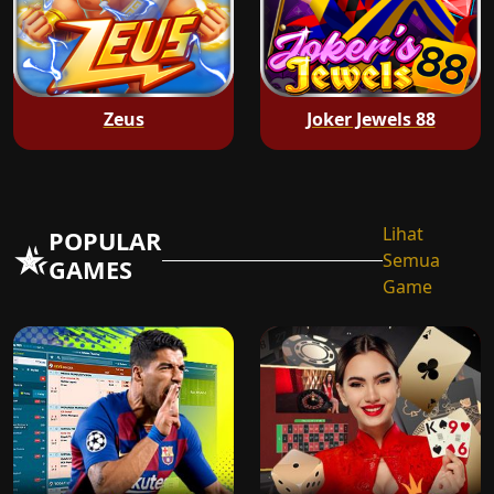
Zeus
Joker Jewels 88
Lihat
POPULAR
Semua
GAMES
Game