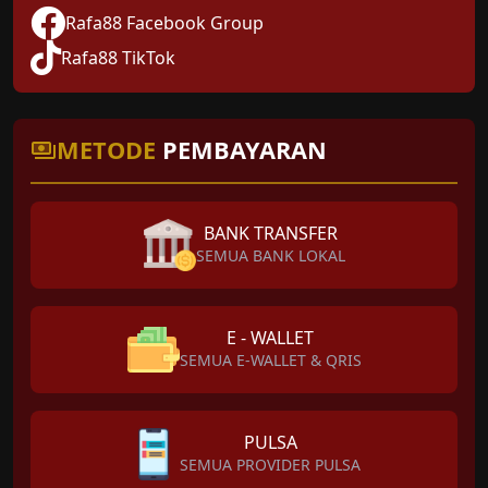
Rafa88 Facebook Group
Rafa88 TikTok
METODE
PEMBAYARAN
BANK TRANSFER
SEMUA BANK LOKAL
E - WALLET
SEMUA E-WALLET & QRIS
PULSA
SEMUA PROVIDER PULSA